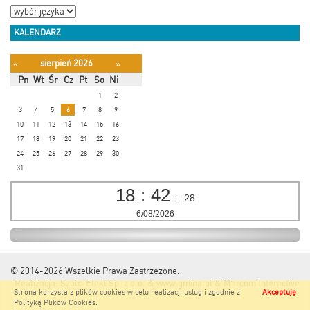
KALENDARZ
sierpień 2026
«
»
Pn
Wt
Śr
Cz
Pt
So
Ni
1
2
3
4
5
6
7
8
9
10
11
12
13
14
15
16
17
18
19
20
21
22
23
24
25
26
27
28
29
30
31
18
:
42
:
29
6/08/2026
© 2014-2026
Wszelkie Prawa Zastrzeżone.
Realizacja:
Szulc-Efekt Sp. z o.o. & www.gmina.pl
&
Marcom Interactive
Strona korzysta z plików cookies w celu realizacji usług i zgodnie z
Akceptuję
Polityką Plików Cookies
.