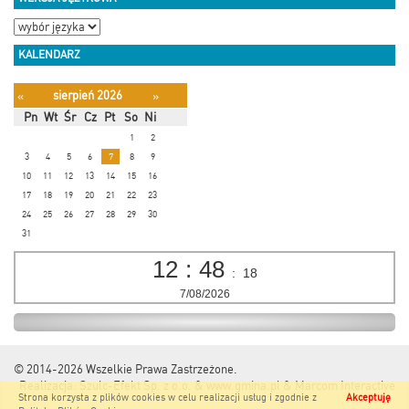
KALENDARZ
sierpień 2026
«
»
Pn
Wt
Śr
Cz
Pt
So
Ni
1
2
3
4
5
6
7
8
9
10
11
12
13
14
15
16
17
18
19
20
21
22
23
24
25
26
27
28
29
30
31
12
:
48
:
18
7/08/2026
© 2014-2026
Wszelkie Prawa Zastrzeżone.
Realizacja:
Szulc-Efekt Sp. z o.o. & www.gmina.pl
&
Marcom Interactive
Strona korzysta z plików cookies w celu realizacji usług i zgodnie z
Akceptuję