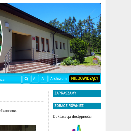
A-
A+
Archiwum
NIEDOWIDZĄCY
ZAPRASZAMY
ZOBACZ RÓWNIEŻ
elkanocne.
Deklaracja dostępności