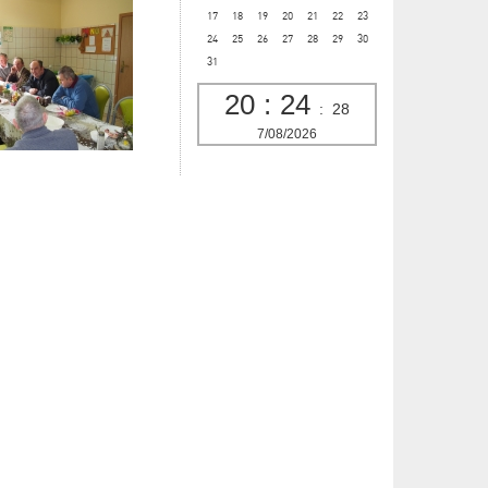
17
18
19
20
21
22
23
24
25
26
27
28
29
30
31
20
:
24
:
29
7/08/2026