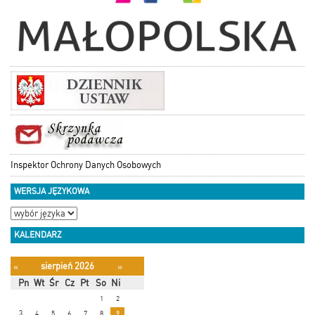
Inspektor Ochrony Danych Osobowych
WERSJA JĘZYKOWA
KALENDARZ
sierpień 2026
«
»
Pn
Wt
Śr
Cz
Pt
So
Ni
1
2
3
4
5
6
7
8
9