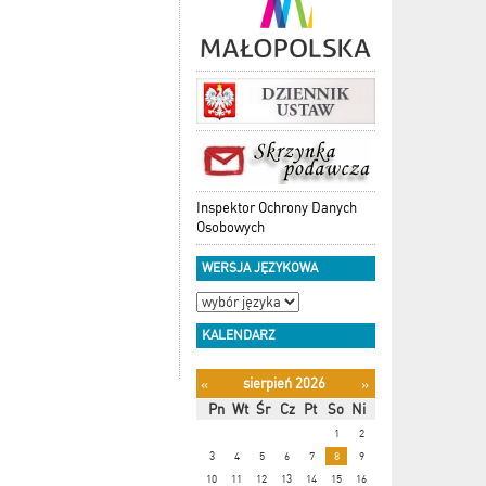
Inspektor Ochrony Danych
Osobowych
WERSJA JĘZYKOWA
KALENDARZ
sierpień 2026
«
»
Pn
Wt
Śr
Cz
Pt
So
Ni
1
2
3
4
5
6
7
8
9
10
11
12
13
14
15
16