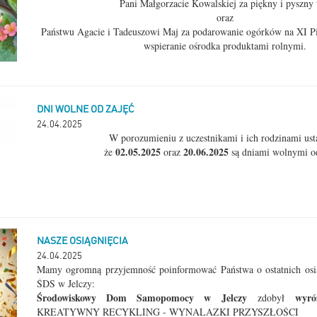
Pani Małgorzacie Kowalskiej za piękny i pyszny 
oraz
Państwu Agacie i Tadeuszowi Maj za podarowanie ogórków na XI Pi
wspieranie ośrodka produktami rolnymi.
DNI WOLNE OD ZAJĘĆ
24.04.2025
W porozumieniu z uczestnikami i ich rodzinami ust
02.05.2025
20.06.2025
że
oraz
są dniami wolnymi od
NASZE OSIĄGNIĘCIA
24.04.2025
Mamy ogromną przyjemność poinformować Państwa o ostatnich osi
ŚDS w Jelczy:
Środowiskowy Dom Samopomocy w Jelczy
wyró
zdobył
KREATYWNY RECYKLING - WYNALAZKI PRZYSZŁOŚCI