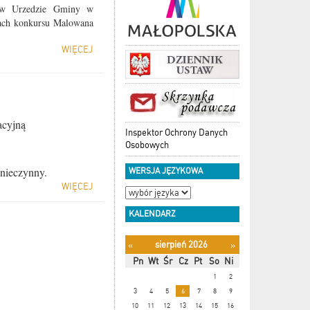
. w Urzedzie Gminy w
ach konkursu Malowana
WIĘCEJ
acyjną
Inspektor Ochrony Danych
Osobowych
nieczynny.
WERSJA JĘZYKOWA
WIĘCEJ
KALENDARZ
sierpień 2026
«
»
Pn
Wt
Śr
Cz
Pt
So
Ni
1
2
3
4
5
6
7
8
9
10
11
12
13
14
15
16