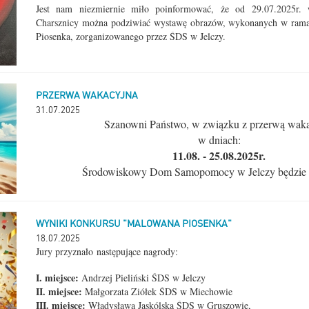
Jest nam niezmiernie miło poinformować, że od 29.07.2025r
Charsznicy można podziwiać wystawę obrazów, wykonanych w ram
Piosenka, zorganizowanego przez ŚDS w Jelczy.
PRZERWA WAKACYJNA
31.07.2025
Szanowni Państwo, w związku z przerwą wak
w dniach:
11.08. - 25
.08.202
5
r.
Środowiskowy Dom Samopomocy w Jelczy będzie 
WYNIKI KONKURSU "MALOWANA PIOSENKA"
18.07.2025
Jury przyznało
następujące nagrody:
I. miejsce:
Andrzej Pieliński ŚDS w Jelczy
II. miejsce:
Małgorzata Ziółek ŚDS w Miechowie
III. miejsce:
Władysława Jaskólska ŚDS w Gruszowie,