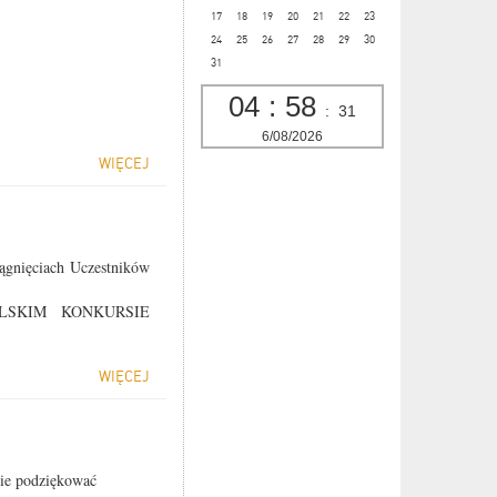
17
18
19
20
21
22
23
24
25
26
27
28
29
30
31
04
:
58
:
32
6/08/2026
WIĘCEJ
ągnięciach Uczestników
SKIM KONKURSIE
WIĘCEJ
ie podziękować