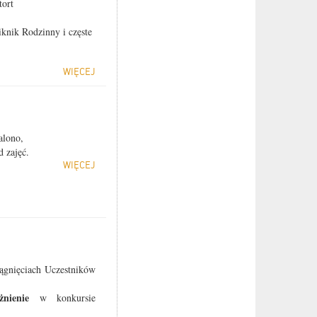
tort
knik Rodzinny i częste
WIĘCEJ
alono,
 zajęć.
WIĘCEJ
ągnięciach Uczestników
żnienie
w konkursie